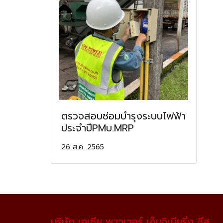
ตรวจสอบซ่อมบำรุงระบบไฟฟ้า
ประจำปีPMบ.MRP
26 ส.ค. 2565
บริษัท เอเซีย พาวเวอร์ เอ็นจิเนียริ่ง ซีส